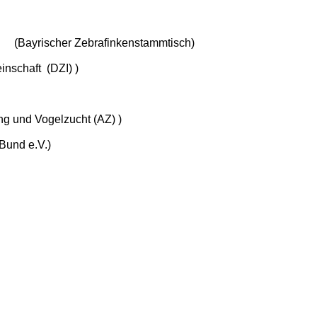
 Zebrafinkenstammtisch)
schaft (DZI) )
g und Vogelzucht (AZ) )
und e.V.)