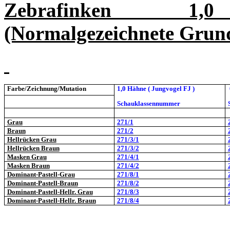
Zebrafinken 1,0 
(Normalgezeichnete Grun
Farbe/Zeichnung/Mutation
1,0 Hähne ( Jungvogel FJ )
Schauklassennummer
Grau
271/1
Braun
271/2
Hellrücken Grau
271/3/1
Hellrücken Braun
271/3/2
Masken Grau
271/4/1
Masken Braun
271/4/2
Dominant-Pastell-Grau
271/8/1
Dominant-Pastell-Braun
271/8/2
Dominant-Pastell-Hellr. Grau
271/8/3
Dominant-Pastell-Hellr. Braun
271/8/4