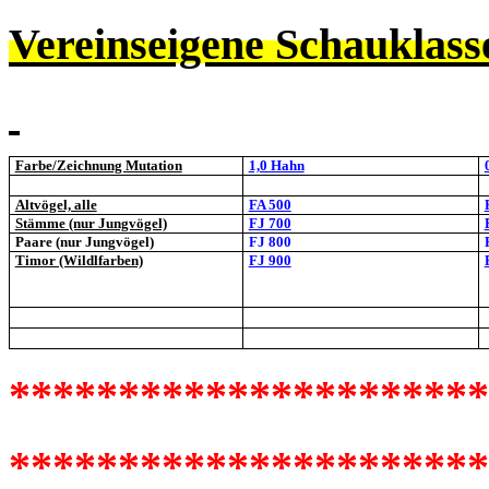
Vereinseigene Schauklass
Farbe/Zeichnung Mutation
1,0 Hahn
Altvögel, alle
FA 500
Stämme (nur Jungvögel)
FJ 700
Paare (nur Jungvögel)
FJ 800
Timor (Wildlfarben)
FJ 900
*********************
**********************