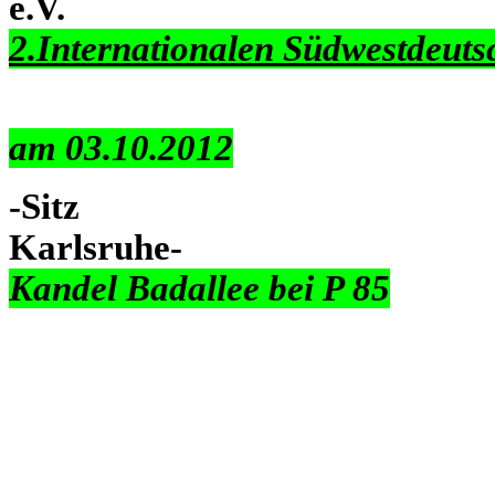
e.V.
2.Internationalen Südwestdeut
am 03.10.2012
-Sitz
Karlsruhe-
Kandel Badallee bei P 85