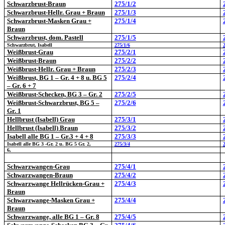
Schwarzbrust-Braun
275/1/2
Schwarzbrust-Hellr. Grau + Braun
275/1/3
Schwarzbrust-Masken Grau +
275/1/4
Braun
Schwarzbrust, dom. Pastell
275/1/5
Schwarzbrut, Isabell
275/1/6
Weißbrust-Grau
275/2/1
Weißbrust-Braun
275/2/2
Weißbrust-Hellr. Grau + Braun
275/2/3
Weißbrust, BG 1 – Gr. 4 + 8 u. BG 5
275/2/4
– Gr. 6 + 7
Weißbrust-Schecken, BG 3 – Gr. 2
275/2/5
Weißbrust-Schwarzbrust, BG 5 –
275/2/6
Gr. 1
Hellbrust (Isabell) Grau
275/3/1
Hellbrust (Isabell) Braun
275/3/2
Isabell alle BG 1 – Gr.3 + 4 + 8
275/3/3
Isabell alle BG 3 -Gr. 2 u. BG 5 Gr. 2,
275/3/4
6,
Schwarzwangen-Grau
275/4/1
Schwarzwangen-Braun
275/4/2
Schwarzwange Hellrücken-Grau +
275/4/3
Braun
Schwarzwange-Masken Grau +
275/4/4
Braun
Schwarzwange, alle BG 1 – Gr. 8
275/4/5