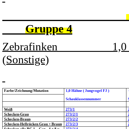
Gruppe 4
Zebrafinken 
(Sonstige)
Farbe/Zeichnung/Mutation
1,0 Hähne ( Jungvogel FJ )
Schauklassennummer
Weiß
273/1
Schecken-Grau
273/2/1
Schecken-Braun
273/2/2
Schecken-Hellrücken Grau + Braun
273/2/3
Schecken alle BG 1 – Gar... 4 + 8 u.
273/2/4