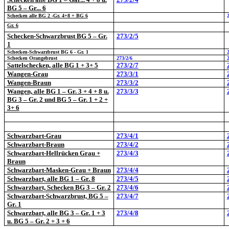
BG 5 – Gr... 6
Schecken alle BG 2 -Gr. 4+8 + BG 6
Gr. 6
Schecken-Schwarzbrust BG 5 – Gr.
273/2/5
1
Schecken-Schwarzbrust BG 6 - Gr. 1
Schecken Orangebrust
273/2/6
Sattelschecken, alle BG 1 + 3+ 5
273/2/7
Wangen-Grau
273/3/1
Wangen-Braun
273/3/2
Wangen, alle BG 1 – Gr. 3 + 4 + 8 u.
273/3/3
BG 3 – Gr. 2 und BG 5 – Gr. 1 + 2 +
3+ 6
Schwarzbart-Grau
273/4/1
Schwarzbart-Braun
273/4/2
Schwarzbart-Hellrücken Grau +
273/4/3
Braun
Schwarzbart-Masken-Grau + Braun
273/4/4
Schwarzbart, alle BG 1 – Gr. 8
273/4/5
Schwarzbart, Schecken BG 3 – Gr. 2
273/4/6
Schwarzbart-Schwarzbrust, BG 5 –
273/4/7
Gr. 1
Schwarzbart, alle BG 3 – Gr. 1 + 3
273/4/8
u. BG 5 – Gr. 2 + 3 + 6