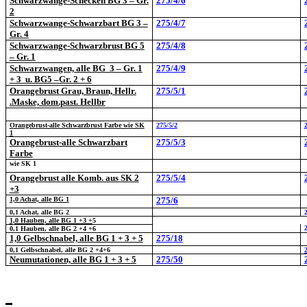
Schwarzwange-Schecken BG 3 – Gr.
275/4/6
2
Schwarzwange-Schwarzbart BG 3 –
275/4/7
Gr. 4
Schwarzwange-Schwarzbrust BG 5
275/4/8
– Gr. 1
Schwarzwangen, alle BG 3 – Gr. 1
275/4/9
+ 3 u. BG5 –Gr. 2 + 6
Orangebrust Grau, Braun, Hellr.
275/5/1
.Maske, dom.past. Hellbr
Orangebrust-alle Schwarzbrust Farbe wie SK
275/5/2
1
Orangebrust-alle Schwarzbart
275/5/3
Farbe
wie SK 1
Orangebrust alle Komb. aus SK 2
275/5/4
+3
1,0 Achat, alle BG 1
275/6
0,1 Achat, alle BG 2
1,0 Hauben, alle BG 1 +3 +
5
0,1 Hauben, alle BG 2 +4 +6
1,0 Gelbschnabel, alle BG 1 + 3 + 5
275/18
0,1 Gelbschnabel, alle BG 2 +4+6
Neumutationen, alle BG 1 + 3 + 5
275/50